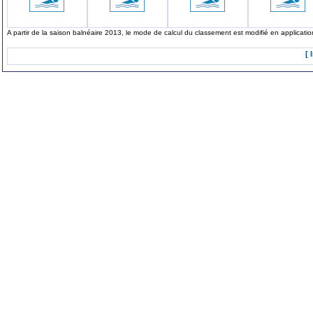
A partir de la saison balnéaire 2013, le mode de calcul du classement est modifié en applicat
[ 