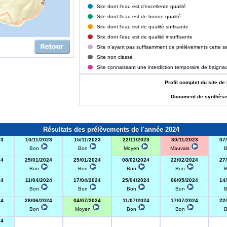
Site dont l'eau est d'excellente qualité
Site dont l'eau est de bonne qualité
Site dont l'eau est de qualité suffisante
Site dont l'eau est de qualité insuffisante
Site n'ayant pas suffisamment de prélèvements cette sa
Site non classé
Site connaissant une interdiction temporaire de baigna
Profil complet du site
Document de synthès
Résultats des prélèvements de l'année 2024
23
10/11/2023
15/11/2023
22/11/2023
30/11/2023
07
Bon
Bon
Moyen
Mauvais
24
25/01/2024
29/01/2024
08/02/2024
22/02/2024
27
Bon
Bon
Bon
Bon
24
11/04/2024
17/04/2024
25/04/2024
06/05/2024
14
Bon
Bon
Bon
Bon
24
28/06/2024
04/07/2024
11/07/2024
17/07/2024
22
Bon
Moyen
Bon
Bon
24