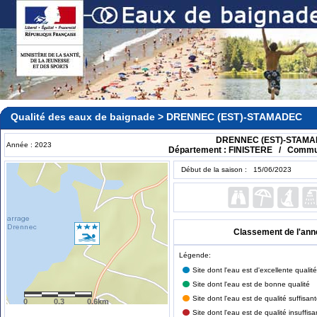
Qualité des eaux de baignade > DRENNEC (EST)-STAMADEC
DRENNEC (EST)-STAM
Année : 2023
Département : FINISTERE / Com
Début de la saison : 15/06/2023
Classement de l'ann
Légende:
Site dont l'eau est d'excellente qualité
Site dont l'eau est de bonne qualité
Site dont l'eau est de qualité suffisan
0
0.3
0.6km
Site dont l'eau est de qualité insuffisa