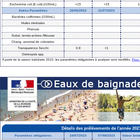
Escherichia coli (E.coli) (/100mL)
<15
<15
1
Autres Paramètres
26/06/2023
11/07/2023
Bactéries coliformes (/100mL)
Huiles minérales
Phénols
Subst. tensio-actives /Mousse
Chang. anormal de coloration
Transparence Secchi
0,9
>1
Ostreopsis spp.
A partir de la saison balnéaire 2010, les paramètres obligatoires à analyser sont modifiés.
Pour 
Détails des prélèvements de l'année 202
Paramètres obligatoires
24/07/2023
07/08/2023
Valeur limi