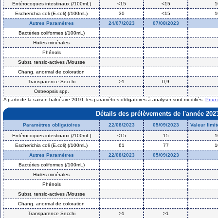
Entérocoques intestinaux (/100mL)
<15
<15
1
Escherichia coli (E.coli) (/100mL)
30
<15
1
Autres Paramètres
24/07/2023
07/08/2023
Bactéries coliformes (/100mL)
Huiles minérales
Phénols
Subst. tensio-actives /Mousse
Chang. anormal de coloration
Transparence Secchi
>1
0,9
Ostreopsis spp.
A partir de la saison balnéaire 2010, les paramètres obligatoires à analyser sont modifiés.
Pour 
Détails des prélèvements de l'année 202
Paramètres obligatoires
22/08/2023
05/09/2023
Valeur limi
Entérocoques intestinaux (/100mL)
<15
15
1
Escherichia coli (E.coli) (/100mL)
61
77
1
Autres Paramètres
22/08/2023
05/09/2023
Bactéries coliformes (/100mL)
Huiles minérales
Phénols
Subst. tensio-actives /Mousse
Chang. anormal de coloration
Transparence Secchi
>1
>1