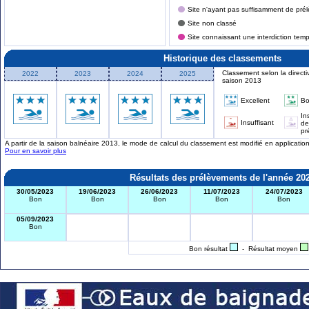
Site n'ayant pas suffisamment de prél
Site non classé
Site connaissant une interdiction tem
Historique des classements
Classement selon la directi
2022
2023
2024
2025
saison 2013
Excellent
B
In
Insuffisant
de
pr
A partir de la saison balnéaire 2013, le mode de calcul du classement est modifié en applicati
Pour en savoir plus
Résultats des prélèvements de l'année 20
30/05/2023
19/06/2023
26/06/2023
11/07/2023
24/07/2023
Bon
Bon
Bon
Bon
Bon
05/09/2023
Bon
Bon résultat
- Résultat moyen