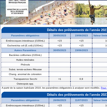
Détails des prélèvements de l'année 202
Paramètres obligatoires
30/05/2023
19/06/2023
Valeur limi
Entérocoques intestinaux (/100mL)
<15
<15
1
Escherichia coli (E.coli) (/100mL)
<15
<15
1
Autres Paramètres
30/05/2023
19/06/2023
Bactéries coliformes (/100mL)
Huiles minérales
Phénols
Subst. tensio-actives /Mousse
Chang. anormal de coloration
Transparence Secchi
>1
0,9
Ostreopsis spp.
A partir de la saison balnéaire 2010, les paramètres obligatoires à analyser sont modifiés.
Pour 
Détails des prélèvements de l'année 202
Paramètres obligatoires
26/06/2023
11/07/2023
Valeur limi
Entérocoques intestinaux (/100mL)
<15
<15
1