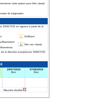
èvements cette saison pour être classé
poraire de baignades
ve 2006/7/CE en vigueur à partir de la
on
Suffisant
suffisamment
Site non classé
élèvements
on de la directive européenne 2006/7/CE.
24
29/07/2024
07/08/2024
Bon
Bon
- Mauvais résultat