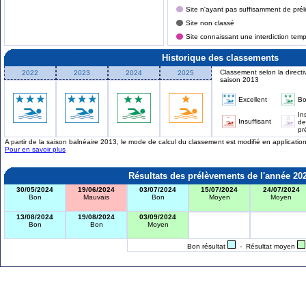
Site n'ayant pas suffisamment de prél
Site non classé
Site connaissant une interdiction tem
Historique des classements
Classement selon la directi
2022
2023
2024
2025
saison 2013
Excellent
B
In
Insuffisant
de
pr
A partir de la saison balnéaire 2013, le mode de calcul du classement est modifié en applicati
Pour en savoir plus
Résultats des prélèvements de l'année 20
30/05/2024
19/06/2024
03/07/2024
15/07/2024
24/07/2024
Bon
Mauvais
Bon
Moyen
Moyen
13/08/2024
19/08/2024
03/09/2024
Bon
Bon
Moyen
Bon résultat
- Résultat moyen