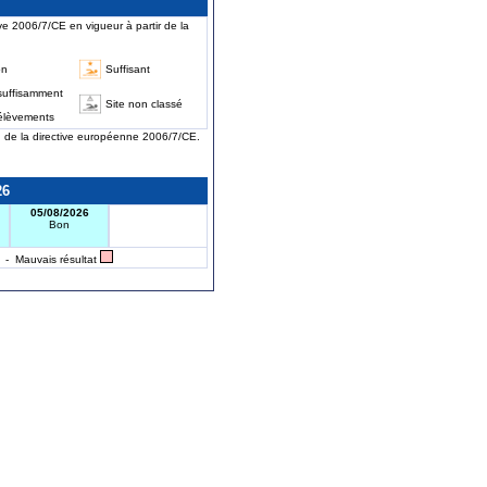
ve 2006/7/CE en vigueur à partir de la
on
Suffisant
suffisamment
Site non classé
élèvements
on de la directive européenne 2006/7/CE.
26
05/08/2026
Bon
- Mauvais résultat