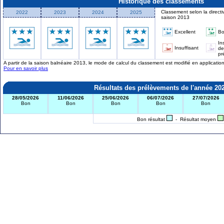
Historique des classements
Classement selon la directi
2022
2023
2024
2025
saison 2013
Excellent
B
In
Insuffisant
de
pr
A partir de la saison balnéaire 2013, le mode de calcul du classement est modifié en applicati
Pour en savoir plus
Résultats des prélèvements de l'année 20
28/05/2026
11/06/2026
25/06/2026
06/07/2026
27/07/2026
Bon
Bon
Bon
Bon
Bon
Bon résultat
- Résultat moyen