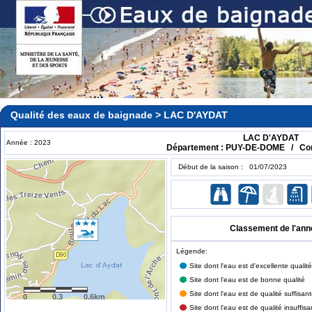
Qualité des eaux de baignade > LAC D'AYDAT
LAC D'AYDAT
Année : 2023
Département : PUY-DE-DOME / Co
Début de la saison : 01/07/2023
Classement de l'ann
Légende:
Site dont l'eau est d'excellente qualité
Site dont l'eau est de bonne qualité
Site dont l'eau est de qualité suffisan
0
0.3
0.6km
Site dont l'eau est de qualité insuffisa