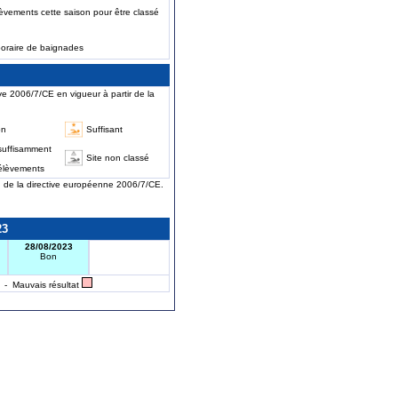
èvements cette saison pour être classé
poraire de baignades
ve 2006/7/CE en vigueur à partir de la
on
Suffisant
suffisamment
Site non classé
élèvements
on de la directive européenne 2006/7/CE.
23
28/08/2023
Bon
- Mauvais résultat