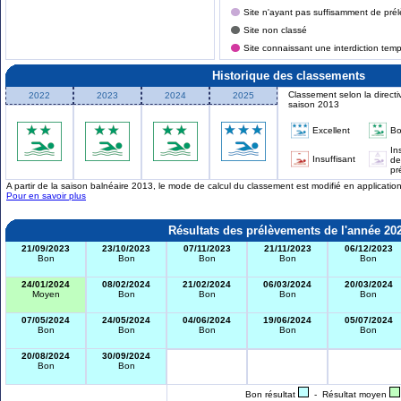
Site n'ayant pas suffisamment de prél
Site non classé
Site connaissant une interdiction tem
Historique des classements
Classement selon la directi
2022
2023
2024
2025
saison 2013
Excellent
B
In
Insuffisant
de
pr
A partir de la saison balnéaire 2013, le mode de calcul du classement est modifié en applicati
Pour en savoir plus
Résultats des prélèvements de l'année 20
21/09/2023
23/10/2023
07/11/2023
21/11/2023
06/12/2023
Bon
Bon
Bon
Bon
Bon
24/01/2024
08/02/2024
21/02/2024
06/03/2024
20/03/2024
Moyen
Bon
Bon
Bon
Bon
07/05/2024
24/05/2024
04/06/2024
19/06/2024
05/07/2024
Bon
Bon
Bon
Bon
Bon
20/08/2024
30/09/2024
Bon
Bon
Bon résultat
- Résultat moyen