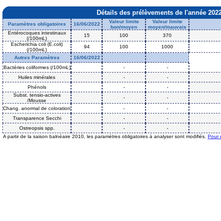
Détails des prélèvements de l'année 202
Valeur limite
Valeur limite
Paramètres obligatoires
16/06/2022
bon/moyen
moyen/mauvais
Entérocoques intestinaux
15
100
370
(/100mL)
Escherichia coli (E.coli)
94
100
1000
(/100mL)
Autres Paramètres
16/06/2022
Bactéries coliformes (/100mL)
-
-
Huiles minérales
-
-
Phénols
-
-
Subst. tensio-actives
-
-
/Mousse
Chang. anormal de coloration
-
-
Transparence Secchi
-
-
Ostreopsis spp.
-
-
A partir de la saison balnéaire 2010, les paramètres obligatoires à analyser sont modifiés.
Pour 