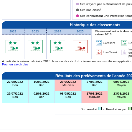
Site n'ayant pas suffisamment de prél
Site non classé
Site connaissant une interdiction tem
Historique des classements
Classement selon la directi
2022
2023
2024
2025
saison 2013
Excellent
B
In
Insuffisant
de
pr
A partir de la saison balnéaire 2013, le mode de calcul du classement est modifié en applicati
Pour en savoir plus
Résultats des prélèvements de l'année 20
27/05/2022
16/06/2022
20/06/2022
27/06/2022
08/07/2022
Bon
Bon
Mauvais
Bon
Moyen
25/07/2022
02/08/2022
08/08/2022
17/08/2022
23/08/2022
Bon
Bon
Bon
Mauvais
Moyen
Bon résultat
- Résultat moyen