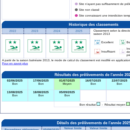
Site n'ayant pas suffisamment de prél
Site non classé
Site connaissant une interdiction tem
Historique des classements
Classement selon la directi
2022
2023
2024
2025
saison 2013
Excellent
B
In
Insuffisant
de
pr
A partir de la saison balnéaire 2013, le mode de calcul du classement est modifié en applicati
Pour en savoir plus
Résultats des prélèvements de l'année 20
02/06/2025
17/06/2025
01/07/2025
16/07/2025
22/07/2025
Bon
Bon
Moyen
Bon
Bon
13/08/2025
18/08/2025
05/09/2025
Bon
Bon
Bon
Bon résultat
- Résultat moyen
Détails des prélèvements de l'année 202
Valeur limite
Valeur limite
Paramètres obligatoires
05/08/2025