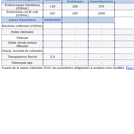
bon/moyen
moyen/mauvais
Entérocoques intestinaux
<15
100
370
(/100mL)
Escherichia coli (E.coli)
110
100
1000
(/100mL)
Autres Paramètres
05/08/2025
Bactéries coliformes (/100mL)
-
-
Huiles minérales
-
-
Phénols
-
-
Subst. tensio-actives
-
-
/Mousse
Chang. anormal de coloration
-
-
Transparence Secchi
1,0
-
-
Ostreopsis spp.
-
-
A partir de la saison balnéaire 2010, les paramètres obligatoires à analyser sont modifiés.
Pour 