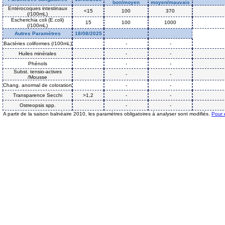
bon/moyen
moyen/mauvais
Entérocoques intestinaux
<15
100
370
(/100mL)
Escherichia coli (E.coli)
15
100
1000
(/100mL)
Autres Paramètres
18/08/2025
Bactéries coliformes (/100mL)
-
-
Huiles minérales
-
-
Phénols
-
-
Subst. tensio-actives
-
-
/Mousse
Chang. anormal de coloration
-
-
Transparence Secchi
>1,2
-
-
Ostreopsis spp.
-
-
A partir de la saison balnéaire 2010, les paramètres obligatoires à analyser sont modifiés.
Pour 