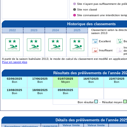
Site n'ayant pas suffisamment de prél
Site non classé
Site connaissant une interdiction tem
Historique des classements
Classement selon la directi
2022
2023
2024
2025
saison 2013
Excellent
B
In
Insuffisant
de
pr
A partir de la saison balnéaire 2013, le mode de calcul du classement est modifié en applicati
Pour en savoir plus
Résultats des prélèvements de l'année 20
02/06/2025
17/06/2025
01/07/2025
16/07/2025
22/07/2025
Bon
Bon
Moyen
Bon
Bon
13/08/2025
18/08/2025
05/09/2025
Bon
Bon
Bon
Bon résultat
- Résultat moyen
Détails des prélèvements de l'année 202
Valeur limite
Valeur limite
Paramètres obligatoires
18/08/2025