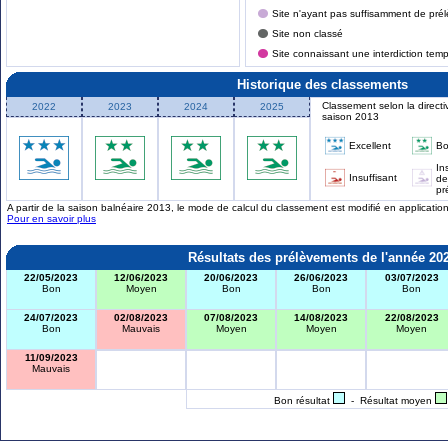
Site n'ayant pas suffisamment de prél
Site non classé
Site connaissant une interdiction tem
Historique des classements
Classement selon la directi
2022
2023
2024
2025
saison 2013
Excellent
B
In
Insuffisant
de
pr
A partir de la saison balnéaire 2013, le mode de calcul du classement est modifié en applicati
Pour en savoir plus
Résultats des prélèvements de l'année 20
22/05/2023
12/06/2023
20/06/2023
26/06/2023
03/07/2023
Bon
Moyen
Bon
Bon
Bon
24/07/2023
02/08/2023
07/08/2023
14/08/2023
22/08/2023
Bon
Mauvais
Moyen
Moyen
Moyen
11/09/2023
Mauvais
Bon résultat
- Résultat moyen