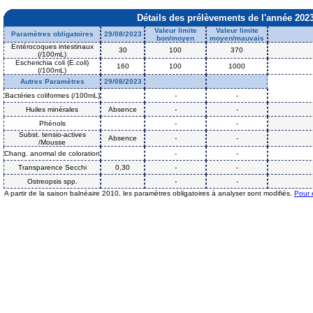
Détails des prélèvements de l'année 202
Valeur limite
Valeur limite
Paramètres obligatoires
29/08/2023
bon/moyen
moyen/mauvais
Entérocoques intestinaux
30
100
370
(/100mL)
Escherichia coli (E.coli)
160
100
1000
(/100mL)
Autres Paramètres
29/08/2023
Bactéries coliformes (/100mL)
-
-
Huiles minérales
Absence
-
-
Phénols
-
-
Subst. tensio-actives
Absence
-
-
/Mousse
Chang. anormal de coloration
-
-
Transparence Secchi
0,30
-
-
Ostreopsis spp.
-
-
A partir de la saison balnéaire 2010, les paramètres obligatoires à analyser sont modifiés.
Pour 