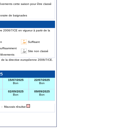
èvements cette saison pour être classé
poraire de baignades
ve 2006/7/CE en vigueur à partir de la
on
Suffisant
suffisamment
Site non classé
élèvements
on de la directive européenne 2006/7/CE.
25
15/07/2025
22/07/2025
Bon
Bon
02/09/2025
09/09/2025
Bon
Bon
- Mauvais résultat