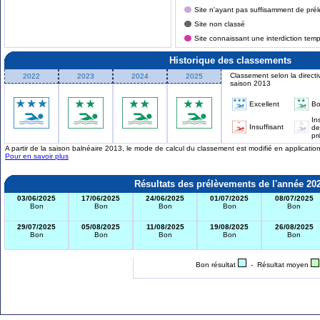
Site n'ayant pas suffisamment de prél
Site non classé
Site connaissant une interdiction tem
Historique des classements
Classement selon la directi
2022
2023
2024
2025
saison 2013
Excellent
B
In
Insuffisant
de
pr
A partir de la saison balnéaire 2013, le mode de calcul du classement est modifié en applicati
Pour en savoir plus
Résultats des prélèvements de l'année 20
03/06/2025
17/06/2025
24/06/2025
01/07/2025
08/07/2025
Bon
Bon
Bon
Bon
Bon
29/07/2025
05/08/2025
11/08/2025
19/08/2025
26/08/2025
Bon
Bon
Bon
Bon
Bon
Bon résultat
- Résultat moyen