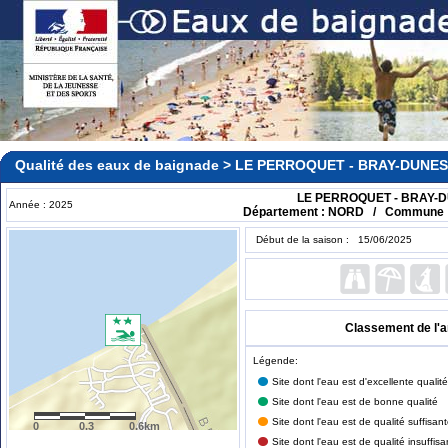
Qualité des eaux de baignade > LE PERROQUET - BRAY-DUNES
LE PERROQUET - BRAY-
Année : 2025
Département : NORD / Commune
Début de la saison : 15/06/2025
Classement de l'
Légende:
Site dont l'eau est d'excellente qualité
Site dont l'eau est de bonne qualité
Site dont l'eau est de qualité suffisan
0
0.3
0.6km
Site dont l'eau est de qualité insuffisa