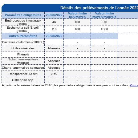
Détails des prélèvements de l'année 202
Valeur limite
Valeur limite
Paramètres obligatoires
23/08/2022
bon/moyen
moyen/mauvais
Entérocoques intestinaux
46
100
370
(/100mL)
Escherichia coli (E.coli)
110
100
1000
(/100mL)
Autres Paramètres
23/08/2022
Bactéries coliformes (/100mL)
-
-
Huiles minérales
Absence
-
-
Phénols
-
-
Subst. tensio-actives
Absence
-
-
/Mousse
Chang. anormal de coloration
Absence
-
-
Transparence Secchi
0,50
-
-
Ostreopsis spp.
-
-
A partir de la saison balnéaire 2010, les paramètres obligatoires à analyser sont modifiés.
Pour 