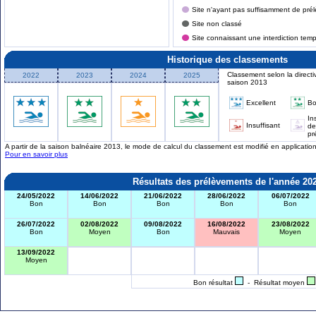
Site n'ayant pas suffisamment de prél
Site non classé
Site connaissant une interdiction tem
Historique des classements
Classement selon la directi
2022
2023
2024
2025
saison 2013
Excellent
B
In
Insuffisant
de
pr
A partir de la saison balnéaire 2013, le mode de calcul du classement est modifié en applicati
Pour en savoir plus
Résultats des prélèvements de l'année 20
24/05/2022
14/06/2022
21/06/2022
28/06/2022
06/07/2022
Bon
Bon
Bon
Bon
Bon
26/07/2022
02/08/2022
09/08/2022
16/08/2022
23/08/2022
Bon
Moyen
Bon
Mauvais
Moyen
13/09/2022
Moyen
Bon résultat
- Résultat moyen