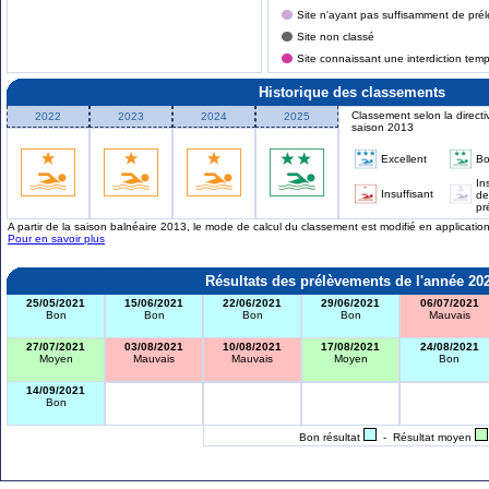
Site n'ayant pas suffisamment de prél
Site non classé
Site connaissant une interdiction tem
Historique des classements
Classement selon la directi
2022
2023
2024
2025
saison 2013
Excellent
B
In
Insuffisant
de
pr
A partir de la saison balnéaire 2013, le mode de calcul du classement est modifié en applicati
Pour en savoir plus
Résultats des prélèvements de l'année 20
25/05/2021
15/06/2021
22/06/2021
29/06/2021
06/07/2021
Bon
Bon
Bon
Bon
Mauvais
27/07/2021
03/08/2021
10/08/2021
17/08/2021
24/08/2021
Moyen
Mauvais
Mauvais
Moyen
Bon
14/09/2021
Bon
Bon résultat
- Résultat moyen