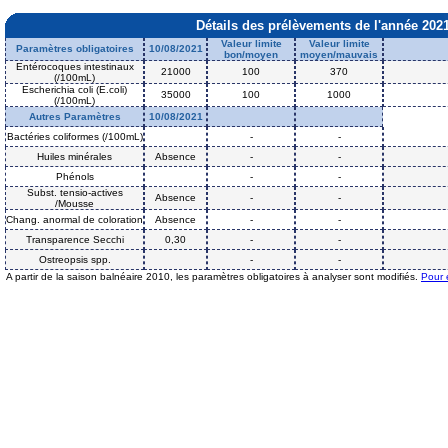
Détails des prélèvements de l'année 202
Valeur limite
Valeur limite
Paramètres obligatoires
10/08/2021
bon/moyen
moyen/mauvais
Entérocoques intestinaux
21000
100
370
(/100mL)
Escherichia coli (E.coli)
35000
100
1000
(/100mL)
Autres Paramètres
10/08/2021
Bactéries coliformes (/100mL)
-
-
Huiles minérales
Absence
-
-
Phénols
-
-
Subst. tensio-actives
Absence
-
-
/Mousse
Chang. anormal de coloration
Absence
-
-
Transparence Secchi
0,30
-
-
Ostreopsis spp.
-
-
A partir de la saison balnéaire 2010, les paramètres obligatoires à analyser sont modifiés.
Pour 