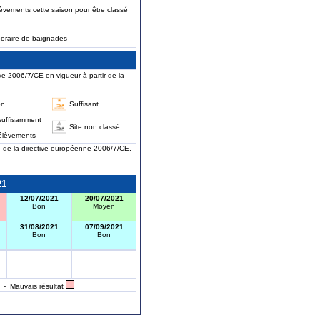
èvements cette saison pour être classé
poraire de baignades
ve 2006/7/CE en vigueur à partir de la
on
Suffisant
suffisamment
Site non classé
élèvements
on de la directive européenne 2006/7/CE.
21
12/07/2021
20/07/2021
Bon
Moyen
31/08/2021
07/09/2021
Bon
Bon
- Mauvais résultat