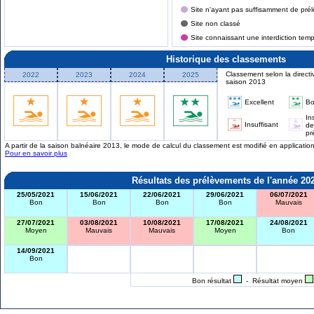
Site n'ayant pas suffisamment de prél
Site non classé
Site connaissant une interdiction tem
Historique des classements
Classement selon la directi
2022
2023
2024
2025
saison 2013
Excellent
B
In
Insuffisant
de
pr
A partir de la saison balnéaire 2013, le mode de calcul du classement est modifié en applicati
Pour en savoir plus
Résultats des prélèvements de l'année 20
25/05/2021
15/06/2021
22/06/2021
29/06/2021
06/07/2021
Bon
Bon
Bon
Bon
Mauvais
27/07/2021
03/08/2021
10/08/2021
17/08/2021
24/08/2021
Moyen
Mauvais
Mauvais
Moyen
Bon
14/09/2021
Bon
Bon résultat
- Résultat moyen