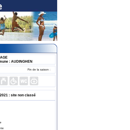
LAGE
mune : AUDINGHEN
Fin de la saison :
021 : site non classé
te
nte