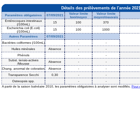
Détails des prélèvements de l'année 202
Valeur limite
Valeur limite
Paramètres obligatoires
07/09/2021
bon/moyen
moyen/mauvais
Entérocoques intestinaux
15
100
370
(/100mL)
Escherichia coli (E.coli)
15
100
1000
(/100mL)
Autres Paramètres
07/09/2021
Bactéries coliformes (/100mL)
-
-
Huiles minérales
Absence
-
-
Phénols
-
-
Subst. tensio-actives
Absence
-
-
/Mousse
Chang. anormal de coloration
Absence
-
-
Transparence Secchi
0,30
-
-
Ostreopsis spp.
-
-
A partir de la saison balnéaire 2010, les paramètres obligatoires à analyser sont modifiés.
Pour 