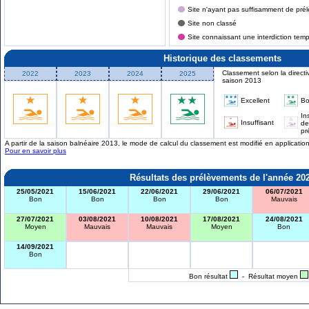
Site n'ayant pas suffisamment de prél
Site non classé
Site connaissant une interdiction tem
Historique des classements
Classement selon la directi
2022
2023
2024
2025
saison 2013
Excellent
B
In
Insuffisant
de
pr
A partir de la saison balnéaire 2013, le mode de calcul du classement est modifié en applicati
Pour en savoir plus
Résultats des prélèvements de l'année 20
25/05/2021
15/06/2021
22/06/2021
29/06/2021
06/07/2021
Bon
Bon
Bon
Bon
Mauvais
27/07/2021
03/08/2021
10/08/2021
17/08/2021
24/08/2021
Moyen
Mauvais
Mauvais
Moyen
Bon
14/09/2021
Bon
Bon résultat
- Résultat moyen