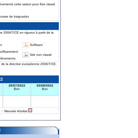
èvements cette saison pour être classé
poraire de baignades
ve 2006/7/CE en vigueur à partir de la
on
Suffisant
suffisamment
Site non classé
élèvements
on de la directive européenne 2006/7/CE.
22
20/07/2022
02/08/2022
Bon
Bon
- Mauvais résultat
2