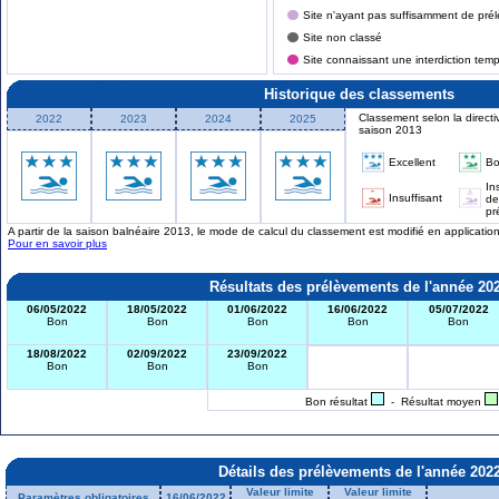
Site n'ayant pas suffisamment de prél
Site non classé
Site connaissant une interdiction tem
Historique des classements
Classement selon la directi
2022
2023
2024
2025
saison 2013
Excellent
B
In
Insuffisant
de
pr
A partir de la saison balnéaire 2013, le mode de calcul du classement est modifié en applicati
Pour en savoir plus
Résultats des prélèvements de l'année 20
06/05/2022
18/05/2022
01/06/2022
16/06/2022
05/07/2022
Bon
Bon
Bon
Bon
Bon
18/08/2022
02/09/2022
23/09/2022
Bon
Bon
Bon
Bon résultat
- Résultat moyen
Détails des prélèvements de l'année 202
Valeur limite
Valeur limite
Paramètres obligatoires
16/06/2022