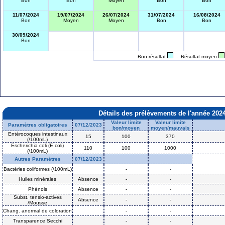
Bon
Bon
Moyen
Bon
Bon
11/07/2024
19/07/2024
26/07/2024
31/07/2024
16/08/2024
Bon
Moyen
Moyen
Bon
Bon
30/09/2024
Bon
Bon résultat
- Résultat moyen
Détails des prélèvements de l'année 202
Valeur limite
Valeur limite
Paramètres obligatoires
07/12/2023
bon/moyen
moyen/mauvais
Entérocoques intestinaux
15
100
370
(/100mL)
Escherichia coli (E.coli)
110
100
1000
(/100mL)
Autres Paramètres
07/12/2023
Bactéries coliformes (/100mL)
-
-
Huiles minérales
Absence
-
-
Phénols
Absence
-
-
Subst. tensio-actives
Absence
-
-
/Mousse
Chang. anormal de coloration
-
-
Transparence Secchi
-
-