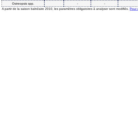
Ostreopsis spp.
-
-
A partir de la saison balnéaire 2010, les paramètres obligatoires à analyser sont modifiés.
Pour 