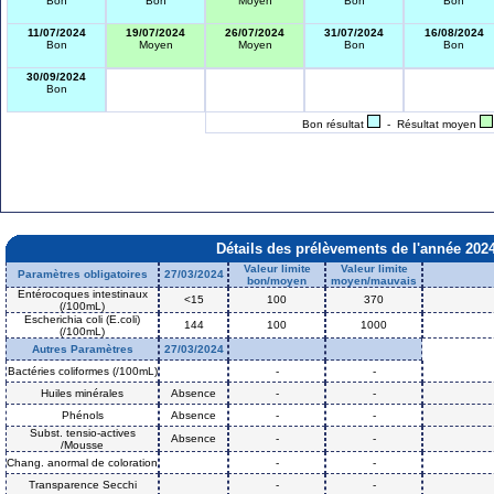
Bon
Bon
Moyen
Bon
Bon
11/07/2024
19/07/2024
26/07/2024
31/07/2024
16/08/2024
Bon
Moyen
Moyen
Bon
Bon
30/09/2024
Bon
Bon résultat
- Résultat moyen
Détails des prélèvements de l'année 202
Valeur limite
Valeur limite
Paramètres obligatoires
27/03/2024
bon/moyen
moyen/mauvais
Entérocoques intestinaux
<15
100
370
(/100mL)
Escherichia coli (E.coli)
144
100
1000
(/100mL)
Autres Paramètres
27/03/2024
Bactéries coliformes (/100mL)
-
-
Huiles minérales
Absence
-
-
Phénols
Absence
-
-
Subst. tensio-actives
Absence
-
-
/Mousse
Chang. anormal de coloration
-
-
Transparence Secchi
-
-