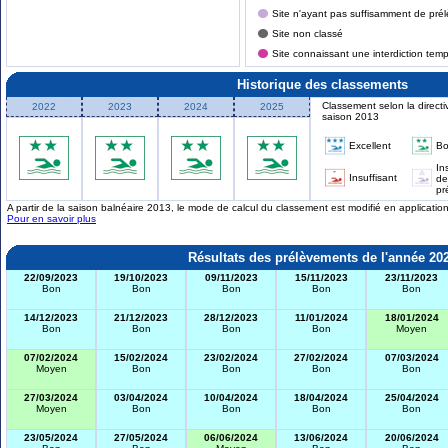
Site n'ayant pas suffisamment de prél
Site non classé
Site connaissant une interdiction tem
Historique des classements
Classement selon la directi
2022
2023
2024
2025
saison 2013
Excellent
B
In
Insuffisant
de
pr
A partir de la saison balnéaire 2013, le mode de calcul du classement est modifié en applicati
Pour en savoir plus
Résultats des prélèvements de l'année 20
22/09/2023
19/10/2023
09/11/2023
15/11/2023
23/11/2023
Bon
Bon
Bon
Bon
Bon
14/12/2023
21/12/2023
28/12/2023
11/01/2024
18/01/2024
Bon
Bon
Bon
Bon
Moyen
07/02/2024
15/02/2024
23/02/2024
27/02/2024
07/03/2024
Moyen
Bon
Bon
Bon
Bon
27/03/2024
03/04/2024
10/04/2024
18/04/2024
25/04/2024
Moyen
Bon
Bon
Bon
Bon
23/05/2024
27/05/2024
06/06/2024
13/06/2024
20/06/2024