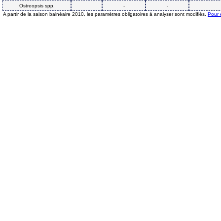
Ostreopsis spp.
-
-
A partir de la saison balnéaire 2010, les paramètres obligatoires à analyser sont modifiés.
Pour 