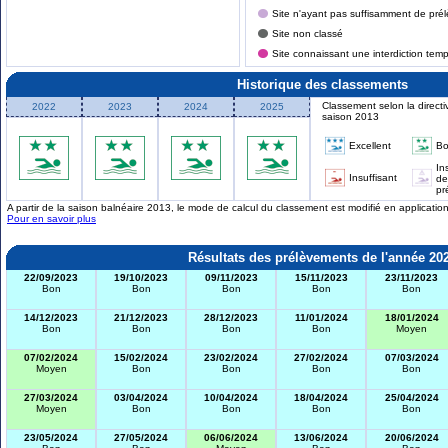
Site n'ayant pas suffisamment de prél
Site non classé
Site connaissant une interdiction tem
Historique des classements
Classement selon la directi
2022
2023
2024
2025
saison 2013
Excellent
B
In
Insuffisant
de
pr
A partir de la saison balnéaire 2013, le mode de calcul du classement est modifié en applicati
Pour en savoir plus
Résultats des prélèvements de l'année 20
22/09/2023
19/10/2023
09/11/2023
15/11/2023
23/11/2023
Bon
Bon
Bon
Bon
Bon
14/12/2023
21/12/2023
28/12/2023
11/01/2024
18/01/2024
Bon
Bon
Bon
Bon
Moyen
07/02/2024
15/02/2024
23/02/2024
27/02/2024
07/03/2024
Moyen
Bon
Bon
Bon
Bon
27/03/2024
03/04/2024
10/04/2024
18/04/2024
25/04/2024
Moyen
Bon
Bon
Bon
Bon
23/05/2024
27/05/2024
06/06/2024
13/06/2024
20/06/2024