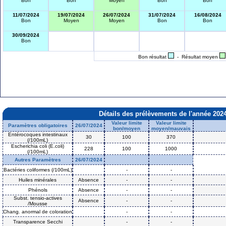
Bon
Bon
Moyen
Bon
Bon
11/07/2024
19/07/2024
26/07/2024
31/07/2024
16/08/2024
Bon
Moyen
Moyen
Bon
Bon
30/09/2024
Bon
Bon résultat
- Résultat moyen
Détails des prélèvements de l'année 202
Valeur limite
Valeur limite
Paramètres obligatoires
26/07/2024
bon/moyen
moyen/mauvais
Entérocoques intestinaux
30
100
370
(/100mL)
Escherichia coli (E.coli)
228
100
1000
(/100mL)
Autres Paramètres
26/07/2024
Bactéries coliformes (/100mL)
-
-
Huiles minérales
Absence
-
-
Phénols
Absence
-
-
Subst. tensio-actives
Absence
-
-
/Mousse
Chang. anormal de coloration
-
-
Transparence Secchi
-
-