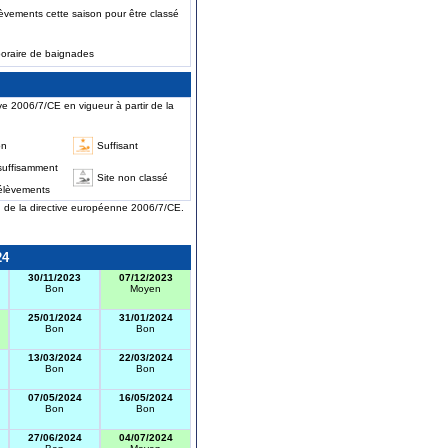
èvements cette saison pour être classé
poraire de baignades
ve 2006/7/CE en vigueur à partir de la
on
Suffisant
suffisamment
Site non classé
élèvements
on de la directive européenne 2006/7/CE.
24
30/11/2023
07/12/2023
Bon
Moyen
25/01/2024
31/01/2024
Bon
Bon
13/03/2024
22/03/2024
Bon
Bon
07/05/2024
16/05/2024
Bon
Bon
27/06/2024
04/07/2024