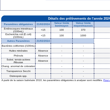
Détails des prélèvements de l'année 202
Valeur limite
Valeur limite
Paramètres obligatoires
21/02/2024
bon/moyen
moyen/mauvais
Entérocoques intestinaux
<15
100
370
(/100mL)
Escherichia coli (E.coli)
<15
100
1000
(/100mL)
Autres Paramètres
21/02/2024
Bactéries coliformes (/100mL)
-
-
Huiles minérales
Absence
-
-
Phénols
Absence
-
-
Subst. tensio-actives
Absence
-
-
/Mousse
Chang. anormal de coloration
-
-
Transparence Secchi
-
-
Ostreopsis spp.
-
-
A partir de la saison balnéaire 2010, les paramètres obligatoires à analyser sont modifiés.
Pour 