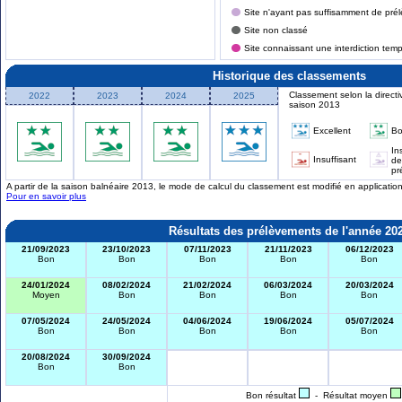
Site n'ayant pas suffisamment de prél
Site non classé
Site connaissant une interdiction tem
Historique des classements
Classement selon la directi
2022
2023
2024
2025
saison 2013
Excellent
B
In
Insuffisant
de
pr
A partir de la saison balnéaire 2013, le mode de calcul du classement est modifié en applicati
Pour en savoir plus
Résultats des prélèvements de l'année 20
21/09/2023
23/10/2023
07/11/2023
21/11/2023
06/12/2023
Bon
Bon
Bon
Bon
Bon
24/01/2024
08/02/2024
21/02/2024
06/03/2024
20/03/2024
Moyen
Bon
Bon
Bon
Bon
07/05/2024
24/05/2024
04/06/2024
19/06/2024
05/07/2024
Bon
Bon
Bon
Bon
Bon
20/08/2024
30/09/2024
Bon
Bon
Bon résultat
- Résultat moyen