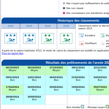
Site n'ayant pas suffisamment de prél
Site non classé
Site connaissant une interdiction tem
Historique des classements
Classement selon la directi
2022
2023
2024
2025
saison 2013
Excellent
B
In
Insuffisant
de
pr
A partir de la saison balnéaire 2013, le mode de calcul du classement est modifié en applicati
Pour en savoir plus
Résultats des prélèvements de l'année 20
06/10/2023
06/10/2023
27/10/2023
09/11/2023
22/11/2023
Moyen
Moyen
Moyen
Bon
Bon
09/01/2024
24/01/2024
06/02/2024
21/02/2024
04/03/2024
Bon
Bon
Bon
Bon
Bon
17/04/2024
06/05/2024
05/06/2024
19/06/2024
05/07/2024
Moyen
Bon
Bon
Bon
Moyen
28/08/2024
30/09/2024
Bon
Bon
Bon résultat
- Résultat moyen