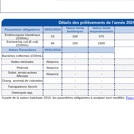
Détails des prélèvements de l'année 202
Valeur limite
Valeur limite
Paramètres obligatoires
09/01/2024
bon/moyen
moyen/mauvais
Entérocoques intestinaux
15
100
370
(/100mL)
Escherichia coli (E.coli)
94
100
1000
(/100mL)
Autres Paramètres
09/01/2024
Bactéries coliformes (/100mL)
-
-
Huiles minérales
Absence
-
-
Phénols
Absence
-
-
Subst. tensio-actives
Absence
-
-
/Mousse
Chang. anormal de coloration
-
-
Transparence Secchi
-
-
Ostreopsis spp.
-
-
A partir de la saison balnéaire 2010, les paramètres obligatoires à analyser sont modifiés.
Pour 