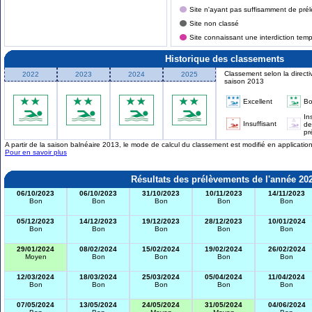
Site n'ayant pas suffisamment de prél
Site non classé
Site connaissant une interdiction tem
Historique des classements
Classement selon la directi
2022
2023
2024
2025
saison 2013
Excellent
B
In
Insuffisant
de
pr
A partir de la saison balnéaire 2013, le mode de calcul du classement est modifié en applicati
Pour en savoir plus
Résultats des prélèvements de l'année 20
06/10/2023
06/10/2023
31/10/2023
10/11/2023
14/11/2023
Bon
Bon
Bon
Bon
Bon
05/12/2023
14/12/2023
19/12/2023
28/12/2023
10/01/2024
Bon
Bon
Bon
Bon
Bon
29/01/2024
08/02/2024
15/02/2024
19/02/2024
26/02/2024
Moyen
Bon
Bon
Bon
Bon
12/03/2024
18/03/2024
25/03/2024
05/04/2024
11/04/2024
Bon
Bon
Bon
Bon
Bon
07/05/2024
13/05/2024
24/05/2024
31/05/2024
04/06/2024