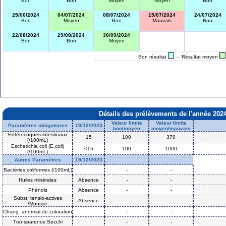
Bon
Bon
Moyen
Moyen
Bon
25/06/2024
04/07/2024
08/07/2024
15/07/2024
24/07/2024
Bon
Moyen
Bon
Mauvais
Bon
22/08/2024
29/08/2024
30/09/2024
Bon
Bon
Moyen
Bon résultat
- Résultat moyen
Détails des prélèvements de l'année 202
Valeur limite
Valeur limite
Paramètres obligatoires
19/12/2023
bon/moyen
moyen/mauvais
Entérocoques intestinaux
15
100
370
(/100mL)
Escherichia coli (E.coli)
<15
100
1000
(/100mL)
Autres Paramètres
19/12/2023
Bactéries coliformes (/100mL)
-
-
Huiles minérales
Absence
-
-
Phénols
Absence
-
-
Subst. tensio-actives
Absence
-
-
/Mousse
Chang. anormal de coloration
-
-
Transparence Secchi
-
-