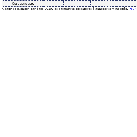
Ostreopsis spp.
-
-
A partir de la saison balnéaire 2010, les paramètres obligatoires à analyser sont modifiés.
Pour 