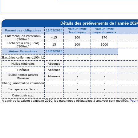
Détails des prélèvements de l'année 202
Valeur limite
Valeur limite
Paramètres obligatoires
19/02/2024
bon/moyen
moyen/mauvais
Entérocoques intestinaux
<15
100
370
(/100mL)
Escherichia coli (E.coli)
15
100
1000
(/100mL)
Autres Paramètres
19/02/2024
Bactéries coliformes (/100mL)
-
-
Huiles minérales
Absence
-
-
Phénols
Absence
-
-
Subst. tensio-actives
Absence
-
-
/Mousse
Chang. anormal de coloration
-
-
Transparence Secchi
-
-
Ostreopsis spp.
-
-
A partir de la saison balnéaire 2010, les paramètres obligatoires à analyser sont modifiés.
Pour 