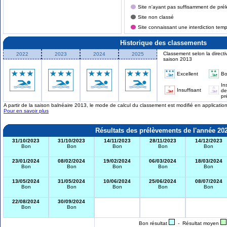
Site n'ayant pas suffisamment de prél
Site non classé
Site connaissant une interdiction tem
Historique des classements
Classement selon la directi
2022
2023
2024
2025
saison 2013
Excellent
B
In
Insuffisant
de
pr
A partir de la saison balnéaire 2013, le mode de calcul du classement est modifié en applicati
Pour en savoir plus
Résultats des prélèvements de l'année 20
31/10/2023
31/10/2023
14/11/2023
28/11/2023
14/12/2023
Bon
Bon
Bon
Bon
Bon
23/01/2024
08/02/2024
19/02/2024
06/03/2024
18/03/2024
Bon
Bon
Bon
Bon
Bon
13/05/2024
31/05/2024
10/06/2024
25/06/2024
08/07/2024
Bon
Bon
Bon
Bon
Bon
22/08/2024
30/09/2024
Bon
Bon
Bon résultat
- Résultat moyen