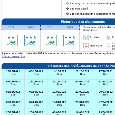
Site n'ayant pas suffisamment de prél
Site non classé
Site connaissant une interdiction tem
Historique des classements
Classement selon la directi
2022
2023
2024
2025
saison 2013
Excellent
B
In
Insuffisant
de
pr
A partir de la saison balnéaire 2013, le mode de calcul du classement est modifié en applicati
Pour en savoir plus
Résultats des prélèvements de l'année 20
16/09/2021
05/10/2021
14/10/2021
21/10/2021
27/10/2021
Bon
Bon
Bon
Bon
Bon
07/12/2021
16/12/2021
22/12/2021
03/01/2022
11/01/2022
Bon
Bon
Bon
Bon
Bon
02/02/2022
08/02/2022
16/02/2022
23/02/2022
09/03/2022
Bon
Bon
Bon
Bon
Bon
30/03/2022
07/04/2022
12/04/2022
21/04/2022
27/04/2022
Bon
Bon
Bon
Bon
Bon
20/05/2022
25/05/2022
09/06/2022
16/06/2022
23/06/2022