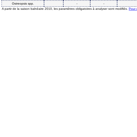
Ostreopsis spp.
-
-
A partir de la saison balnéaire 2010, les paramètres obligatoires à analyser sont modifiés.
Pour 