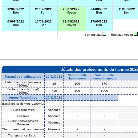
Bon
Bon
Bon
Bon
Bon
12/07/2022
21/07/2022
28/07/2022
04/08/2022
11/08/2022
Bon
Bon
Moyen
Bon
Bon
09/09/2022
13/09/2022
22/09/2022
27/09/2022
Bon
Bon
Moyen
Bon
Bon résultat
- Résultat moyen
Détails des prélèvements de l'année 202
Valeur limite
Valeur limite
Paramètres obligatoires
10/11/2021
bon/moyen
moyen/mauvais
Entérocoques intestinaux
15
100
370
(/100mL)
Escherichia coli (E.coli)
<15
100
1000
(/100mL)
Autres Paramètres
10/11/2021
Bactéries coliformes (/100mL)
-
-
Huiles minérales
Absence
-
-
Phénols
Absence
-
-
Subst. tensio-actives
Absence
-
-
/Mousse
Chang. anormal de coloration
Absence
-
-
Transparence Secchi
-
-