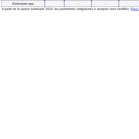
Ostreopsis spp.
-
-
A partir de la saison balnéaire 2010, les paramètres obligatoires à analyser sont modifiés.
Pour 