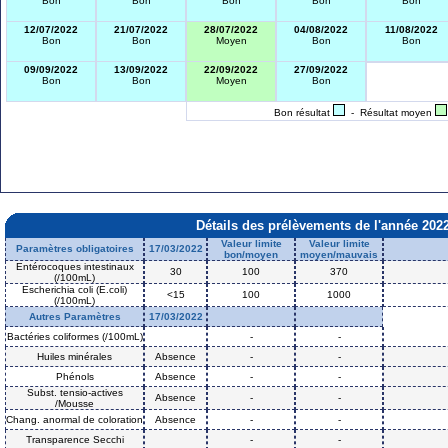
Bon
Bon
Bon
Bon
Bon
12/07/2022
21/07/2022
28/07/2022
04/08/2022
11/08/2022
Bon
Bon
Moyen
Bon
Bon
09/09/2022
13/09/2022
22/09/2022
27/09/2022
Bon
Bon
Moyen
Bon
Bon résultat
- Résultat moyen
Détails des prélèvements de l'année 202
Valeur limite
Valeur limite
Paramètres obligatoires
17/03/2022
bon/moyen
moyen/mauvais
Entérocoques intestinaux
30
100
370
(/100mL)
Escherichia coli (E.coli)
<15
100
1000
(/100mL)
Autres Paramètres
17/03/2022
Bactéries coliformes (/100mL)
-
-
Huiles minérales
Absence
-
-
Phénols
Absence
-
-
Subst. tensio-actives
Absence
-
-
/Mousse
Chang. anormal de coloration
Absence
-
-
Transparence Secchi
-
-