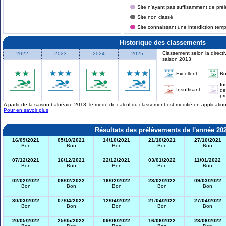
Site n'ayant pas suffisamment de prél
Site non classé
Site connaissant une interdiction tem
Historique des classements
Classement selon la directi
2022
2023
2024
2025
saison 2013
Excellent
B
In
Insuffisant
de
pr
A partir de la saison balnéaire 2013, le mode de calcul du classement est modifié en applicati
Pour en savoir plus
Résultats des prélèvements de l'année 20
16/09/2021
05/10/2021
14/10/2021
21/10/2021
27/10/2021
Bon
Bon
Bon
Bon
Bon
07/12/2021
16/12/2021
22/12/2021
03/01/2022
11/01/2022
Bon
Bon
Bon
Bon
Bon
02/02/2022
08/02/2022
16/02/2022
23/02/2022
09/03/2022
Bon
Bon
Bon
Bon
Bon
30/03/2022
07/04/2022
12/04/2022
21/04/2022
27/04/2022
Bon
Bon
Bon
Bon
Bon
20/05/2022
25/05/2022
09/06/2022
16/06/2022
23/06/2022