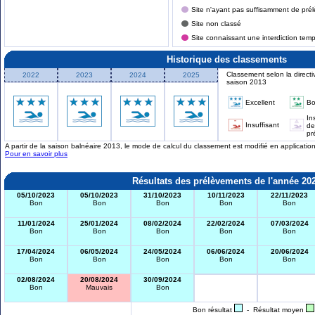
Site n'ayant pas suffisamment de prél
Site non classé
Site connaissant une interdiction tem
Historique des classements
Classement selon la directi
2022
2023
2024
2025
saison 2013
Excellent
B
In
Insuffisant
de
pr
A partir de la saison balnéaire 2013, le mode de calcul du classement est modifié en applicati
Pour en savoir plus
Résultats des prélèvements de l'année 20
05/10/2023
05/10/2023
31/10/2023
10/11/2023
22/11/2023
Bon
Bon
Bon
Bon
Bon
11/01/2024
25/01/2024
08/02/2024
22/02/2024
07/03/2024
Bon
Bon
Bon
Bon
Bon
17/04/2024
06/05/2024
24/05/2024
06/06/2024
20/06/2024
Bon
Bon
Bon
Bon
Bon
02/08/2024
20/08/2024
30/09/2024
Bon
Mauvais
Bon
Bon résultat
- Résultat moyen