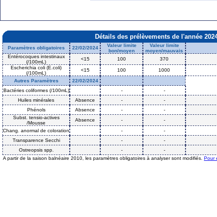
Détails des prélèvements de l'année 202
Valeur limite
Valeur limite
Paramètres obligatoires
22/02/2024
bon/moyen
moyen/mauvais
Entérocoques intestinaux
<15
100
370
(/100mL)
Escherichia coli (E.coli)
<15
100
1000
(/100mL)
Autres Paramètres
22/02/2024
Bactéries coliformes (/100mL)
-
-
Huiles minérales
Absence
-
-
Phénols
Absence
-
-
Subst. tensio-actives
Absence
-
-
/Mousse
Chang. anormal de coloration
-
-
Transparence Secchi
-
-
Ostreopsis spp.
-
-
A partir de la saison balnéaire 2010, les paramètres obligatoires à analyser sont modifiés.
Pour 