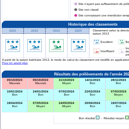
Site n'ayant pas suffisamment de prél
Site non classé
Site connaissant une interdiction tem
Historique des classements
Classement selon la directi
2022
2023
2024
2025
saison 2013
Excellent
B
In
Insuffisant
de
pr
A partir de la saison balnéaire 2013, le mode de calcul du classement est modifié en applicati
Pour en savoir plus
Résultats des prélèvements de l'année 20
05/10/2023
05/10/2023
31/10/2023
14/11/2023
28/11/2023
Mauvais
Mauvais
Moyen
Bon
Bon
10/01/2024
24/01/2024
07/02/2024
22/02/2024
07/03/2024
Bon
Bon
Bon
Bon
Moyen
18/04/2024
07/05/2024
24/05/2024
20/06/2024
18/07/2024
Bon
Moyen
Moyen
Bon
Bon
Bon résultat
- Résultat moyen