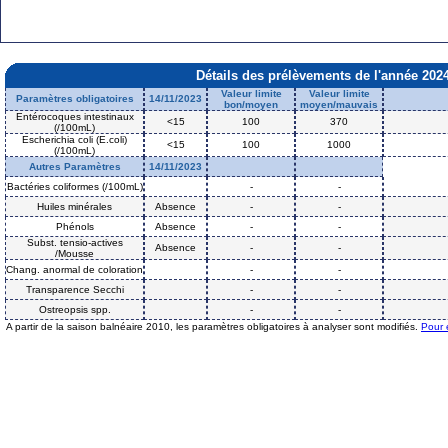
Détails des prélèvements de l'année 202
Valeur limite
Valeur limite
Paramètres obligatoires
14/11/2023
bon/moyen
moyen/mauvais
Entérocoques intestinaux
<15
100
370
(/100mL)
Escherichia coli (E.coli)
<15
100
1000
(/100mL)
Autres Paramètres
14/11/2023
Bactéries coliformes (/100mL)
-
-
Huiles minérales
Absence
-
-
Phénols
Absence
-
-
Subst. tensio-actives
Absence
-
-
/Mousse
Chang. anormal de coloration
-
-
Transparence Secchi
-
-
Ostreopsis spp.
-
-
A partir de la saison balnéaire 2010, les paramètres obligatoires à analyser sont modifiés.
Pour 