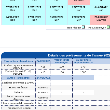
Bon
Bon
Bon
Mauvais
Bon
07/07/2022
12/07/2022
22/07/2022
28/07/2022
04/08/2022
Bon
Bon
Bon
Bon
Bon
24/08/2022
07/09/2022
15/09/2022
22/09/2022
29/09/2022
Bon
Bon
Bon
Bon
Mauvais
Bon résultat
- Résultat moyen
Détails des prélèvements de l'année 202
Valeur limite
Valeur limite
Paramètres obligatoires
24/02/2022
bon/moyen
moyen/mauvais
Entérocoques intestinaux
<15
100
370
(/100mL)
Escherichia coli (E.coli)
<15
100
1000
(/100mL)
Autres Paramètres
24/02/2022
Bactéries coliformes (/100mL)
-
-
Huiles minérales
Absence
-
-
Phénols
Absence
-
-
Subst. tensio-actives
Absence
-
-
/Mousse
Chang. anormal de coloration
Absence
-
-
Transparence Secchi
-
-