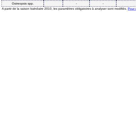
Ostreopsis spp.
-
-
A partir de la saison balnéaire 2010, les paramètres obligatoires à analyser sont modifiés.
Pour 