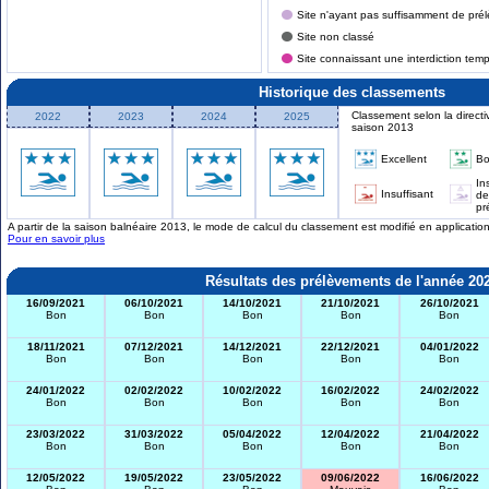
Site n'ayant pas suffisamment de prél
Site non classé
Site connaissant une interdiction tem
Historique des classements
Classement selon la directi
2022
2023
2024
2025
saison 2013
Excellent
B
In
Insuffisant
de
pr
A partir de la saison balnéaire 2013, le mode de calcul du classement est modifié en applicati
Pour en savoir plus
Résultats des prélèvements de l'année 20
16/09/2021
06/10/2021
14/10/2021
21/10/2021
26/10/2021
Bon
Bon
Bon
Bon
Bon
18/11/2021
07/12/2021
14/12/2021
22/12/2021
04/01/2022
Bon
Bon
Bon
Bon
Bon
24/01/2022
02/02/2022
10/02/2022
16/02/2022
24/02/2022
Bon
Bon
Bon
Bon
Bon
23/03/2022
31/03/2022
05/04/2022
12/04/2022
21/04/2022
Bon
Bon
Bon
Bon
Bon
12/05/2022
19/05/2022
23/05/2022
09/06/2022
16/06/2022