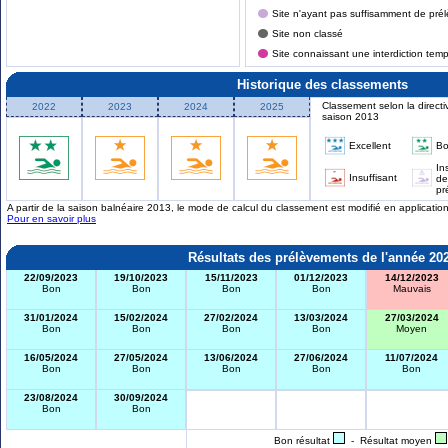
Site n'ayant pas suffisamment de prél
Site non classé
Site connaissant une interdiction tem
Historique des classements
Classement selon la directi
2022
2023
2024
2025
saison 2013
Excellent
B
In
Insuffisant
de
pr
A partir de la saison balnéaire 2013, le mode de calcul du classement est modifié en applicati
Pour en savoir plus
Résultats des prélèvements de l'année 20
22/09/2023
19/10/2023
15/11/2023
01/12/2023
14/12/2023
Bon
Bon
Bon
Bon
Mauvais
31/01/2024
15/02/2024
27/02/2024
13/03/2024
27/03/2024
Bon
Bon
Bon
Bon
Moyen
16/05/2024
27/05/2024
13/06/2024
27/06/2024
11/07/2024
Bon
Bon
Bon
Bon
Bon
23/08/2024
30/09/2024
Bon
Bon
Bon résultat
- Résultat moyen