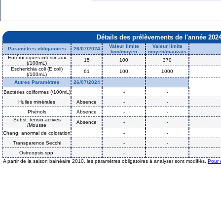
Détails des prélèvements de l'année 202
Valeur limite
Valeur limite
Paramètres obligatoires
26/07/2024
bon/moyen
moyen/mauvais
Entérocoques intestinaux
15
100
370
(/100mL)
Escherichia coli (E.coli)
61
100
1000
(/100mL)
Autres Paramètres
26/07/2024
Bactéries coliformes (/100mL)
-
-
Huiles minérales
Absence
-
-
Phénols
Absence
-
-
Subst. tensio-actives
Absence
-
-
/Mousse
Chang. anormal de coloration
-
-
Transparence Secchi
-
-
Ostreopsis spp.
-
-
A partir de la saison balnéaire 2010, les paramètres obligatoires à analyser sont modifiés.
Pour 