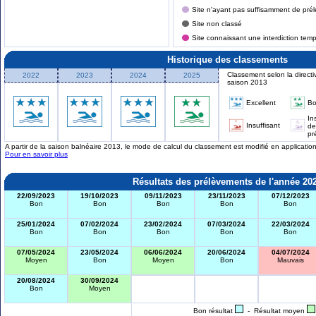
Site n'ayant pas suffisamment de prél
Site non classé
Site connaissant une interdiction tem
Historique des classements
Classement selon la directi
2022
2023
2024
2025
saison 2013
Excellent
B
In
Insuffisant
de
pr
A partir de la saison balnéaire 2013, le mode de calcul du classement est modifié en applicati
Pour en savoir plus
Résultats des prélèvements de l'année 20
22/09/2023
19/10/2023
09/11/2023
23/11/2023
07/12/2023
Bon
Bon
Bon
Bon
Bon
25/01/2024
07/02/2024
23/02/2024
07/03/2024
22/03/2024
Bon
Bon
Bon
Bon
Bon
07/05/2024
23/05/2024
06/06/2024
20/06/2024
04/07/2024
Moyen
Bon
Moyen
Bon
Mauvais
20/08/2024
30/09/2024
Bon
Moyen
Bon résultat
- Résultat moyen