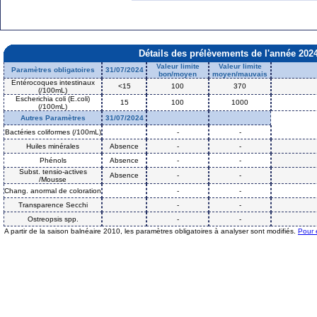
Détails des prélèvements de l'année 202
Valeur limite
Valeur limite
Paramètres obligatoires
31/07/2024
bon/moyen
moyen/mauvais
Entérocoques intestinaux
<15
100
370
(/100mL)
Escherichia coli (E.coli)
15
100
1000
(/100mL)
Autres Paramètres
31/07/2024
Bactéries coliformes (/100mL)
-
-
Huiles minérales
Absence
-
-
Phénols
Absence
-
-
Subst. tensio-actives
Absence
-
-
/Mousse
Chang. anormal de coloration
-
-
Transparence Secchi
-
-
Ostreopsis spp.
-
-
A partir de la saison balnéaire 2010, les paramètres obligatoires à analyser sont modifiés.
Pour 