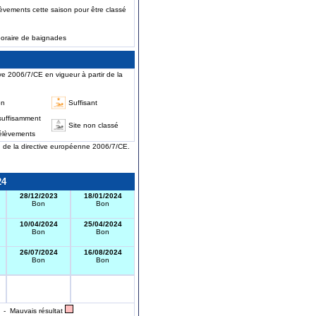
èvements cette saison pour être classé
poraire de baignades
ve 2006/7/CE en vigueur à partir de la
on
Suffisant
suffisamment
Site non classé
élèvements
on de la directive européenne 2006/7/CE.
24
28/12/2023
18/01/2024
Bon
Bon
10/04/2024
25/04/2024
Bon
Bon
26/07/2024
16/08/2024
Bon
Bon
- Mauvais résultat