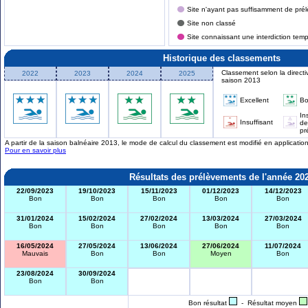
Site n'ayant pas suffisamment de prél
Site non classé
Site connaissant une interdiction tem
Historique des classements
Classement selon la directi
2022
2023
2024
2025
saison 2013
Excellent
B
In
Insuffisant
de
pr
A partir de la saison balnéaire 2013, le mode de calcul du classement est modifié en applicati
Pour en savoir plus
Résultats des prélèvements de l'année 20
22/09/2023
19/10/2023
15/11/2023
01/12/2023
14/12/2023
Bon
Bon
Bon
Bon
Bon
31/01/2024
15/02/2024
27/02/2024
13/03/2024
27/03/2024
Bon
Bon
Bon
Bon
Bon
16/05/2024
27/05/2024
13/06/2024
27/06/2024
11/07/2024
Mauvais
Bon
Bon
Moyen
Bon
23/08/2024
30/09/2024
Bon
Bon
Bon résultat
- Résultat moyen