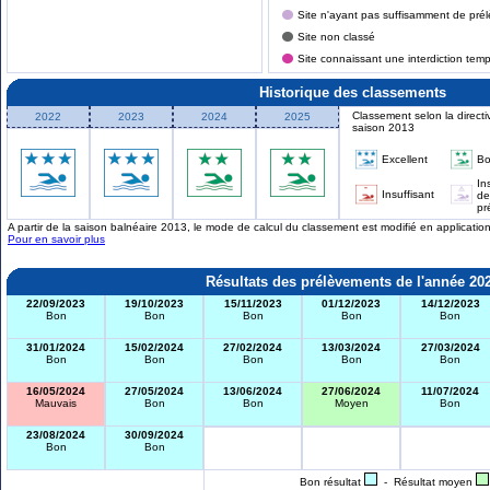
Site n'ayant pas suffisamment de prél
Site non classé
Site connaissant une interdiction tem
Historique des classements
Classement selon la directi
2022
2023
2024
2025
saison 2013
Excellent
B
In
Insuffisant
de
pr
A partir de la saison balnéaire 2013, le mode de calcul du classement est modifié en applicati
Pour en savoir plus
Résultats des prélèvements de l'année 20
22/09/2023
19/10/2023
15/11/2023
01/12/2023
14/12/2023
Bon
Bon
Bon
Bon
Bon
31/01/2024
15/02/2024
27/02/2024
13/03/2024
27/03/2024
Bon
Bon
Bon
Bon
Bon
16/05/2024
27/05/2024
13/06/2024
27/06/2024
11/07/2024
Mauvais
Bon
Bon
Moyen
Bon
23/08/2024
30/09/2024
Bon
Bon
Bon résultat
- Résultat moyen