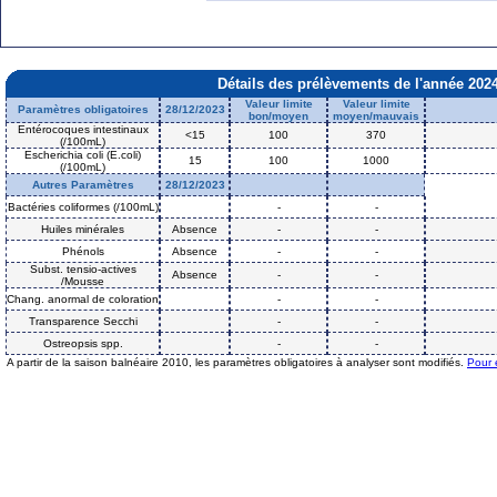
Détails des prélèvements de l'année 202
Valeur limite
Valeur limite
Paramètres obligatoires
28/12/2023
bon/moyen
moyen/mauvais
Entérocoques intestinaux
<15
100
370
(/100mL)
Escherichia coli (E.coli)
15
100
1000
(/100mL)
Autres Paramètres
28/12/2023
Bactéries coliformes (/100mL)
-
-
Huiles minérales
Absence
-
-
Phénols
Absence
-
-
Subst. tensio-actives
Absence
-
-
/Mousse
Chang. anormal de coloration
-
-
Transparence Secchi
-
-
Ostreopsis spp.
-
-
A partir de la saison balnéaire 2010, les paramètres obligatoires à analyser sont modifiés.
Pour 