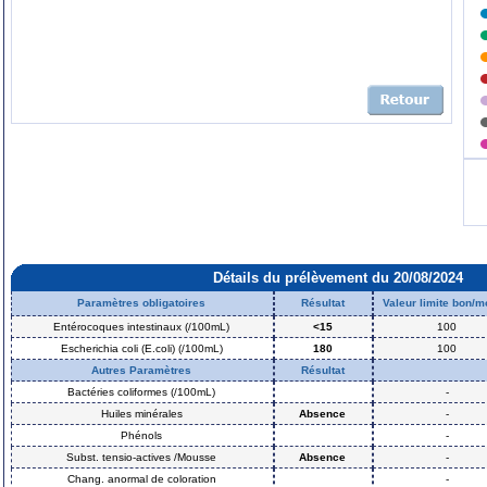
Détails du prélèvement du 20/08/2024
Paramètres obligatoires
Résultat
Valeur limite bon/
Entérocoques intestinaux (/100mL)
<15
100
Escherichia coli (E.coli) (/100mL)
180
100
Autres Paramètres
Résultat
Bactéries coliformes (/100mL)
-
Huiles minérales
Absence
-
Phénols
-
Subst. tensio-actives /Mousse
Absence
-
Chang. anormal de coloration
-