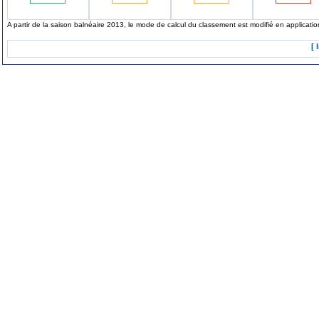
A partir de la saison balnéaire 2013, le mode de calcul du classement est modifié en applicat
[ 