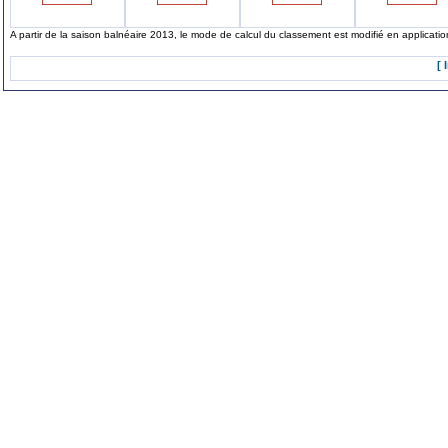
A partir de la saison balnéaire 2013, le mode de calcul du classement est modifié en applicat
[ 