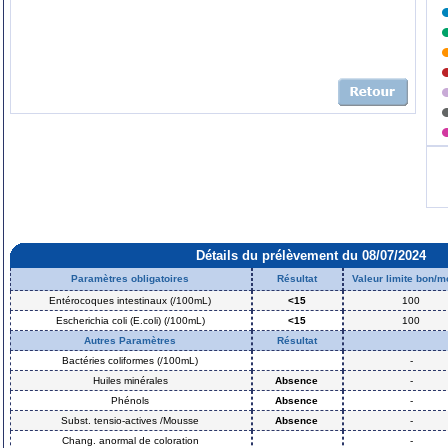
Détails du prélèvement du 08/07/2024
Paramètres obligatoires
Résultat
Valeur limite bon/
Entérocoques intestinaux (/100mL)
<15
100
Escherichia coli (E.coli) (/100mL)
<15
100
Autres Paramètres
Résultat
Bactéries coliformes (/100mL)
-
Huiles minérales
Absence
-
Phénols
Absence
-
Subst. tensio-actives /Mousse
Absence
-
Chang. anormal de coloration
-