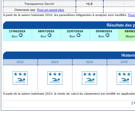
Transparence Secchi
>1,5
-
Ostreopsis spp.
Pour en savoir plus
-
A partir de la saison balnéaire 2010, les paramètres obligatoires à analyser sont modifiés.
Pour
Résultats des 
17/06/2024
08/07/2024
22/07/2024
05/08/2024
08/08/
Bon
Bon
Bon
Bon
Moye
Histor
2022
2023
2024
2025
A partir de la saison balnéaire 2013, le mode de calcul du classement est modifié en applicat
[ 