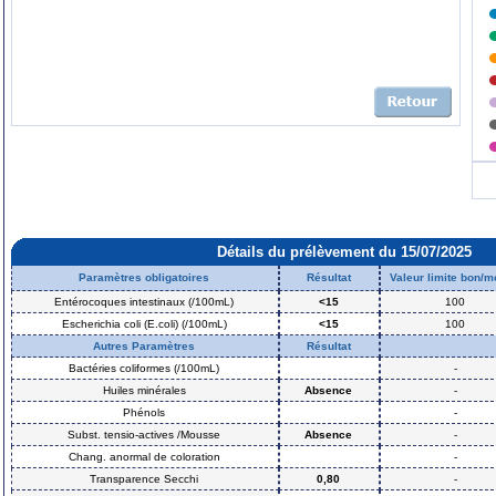
Détails du prélèvement du 15/07/2025
Paramètres obligatoires
Résultat
Valeur limite bon/
Entérocoques intestinaux (/100mL)
<15
100
Escherichia coli (E.coli) (/100mL)
<15
100
Autres Paramètres
Résultat
Bactéries coliformes (/100mL)
-
Huiles minérales
Absence
-
Phénols
-
Subst. tensio-actives /Mousse
Absence
-
Chang. anormal de coloration
-
Transparence Secchi
0,80
-