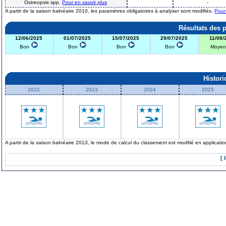
Ostreopsis spp.
Pour en savoir plus
-
A partir de la saison balnéaire 2010, les paramètres obligatoires à analyser sont modifiés.
Pour
Résultats des 
12/06/2025
01/07/2025
15/07/2025
29/07/2025
11/08/
Bon
Bon
Bon
Bon
Moye
Histor
2022
2023
2024
2025
A partir de la saison balnéaire 2013, le mode de calcul du classement est modifié en applicat
[ 