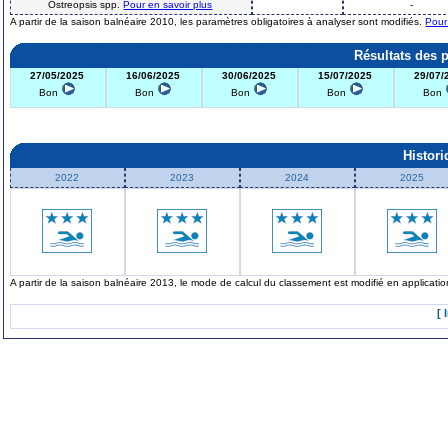
Ostreopsis spp.
Pour en savoir plus
-
A partir de la saison balnéaire 2010, les paramètres obligatoires à analyser sont modifiés.
Pour
Résultats des 
27/05/2025
16/06/2025
30/06/2025
15/07/2025
29/07/
Bon
Bon
Bon
Bon
Bon
Histor
2022
2023
2024
2025
A partir de la saison balnéaire 2013, le mode de calcul du classement est modifié en applicat
[ 