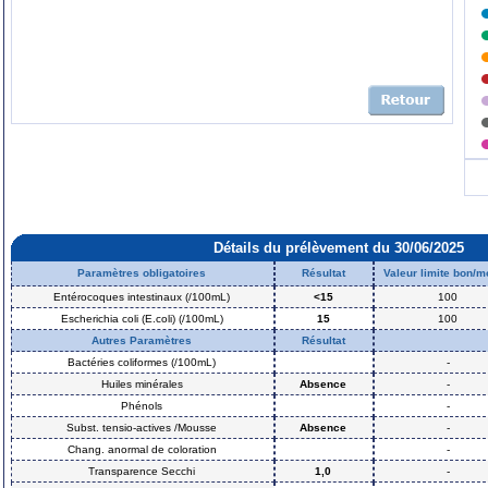
Détails du prélèvement du 30/06/2025
Paramètres obligatoires
Résultat
Valeur limite bon/
Entérocoques intestinaux (/100mL)
<15
100
Escherichia coli (E.coli) (/100mL)
15
100
Autres Paramètres
Résultat
Bactéries coliformes (/100mL)
-
Huiles minérales
Absence
-
Phénols
-
Subst. tensio-actives /Mousse
Absence
-
Chang. anormal de coloration
-
Transparence Secchi
1,0
-