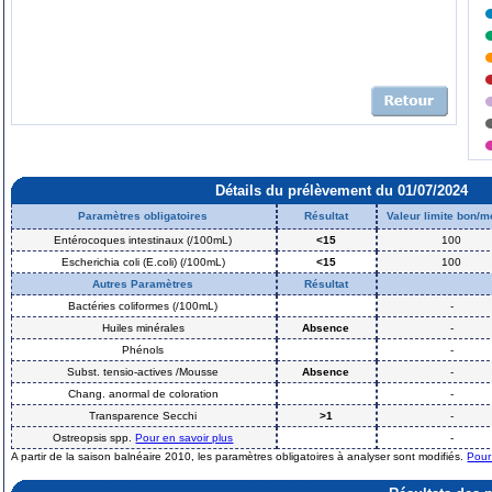
Détails du prélèvement du 01/07/2024
Paramètres obligatoires
Résultat
Valeur limite bon/
Entérocoques intestinaux (/100mL)
<15
100
Escherichia coli (E.coli) (/100mL)
<15
100
Autres Paramètres
Résultat
Bactéries coliformes (/100mL)
-
Huiles minérales
Absence
-
Phénols
-
Subst. tensio-actives /Mousse
Absence
-
Chang. anormal de coloration
-
Transparence Secchi
>1
-
Ostreopsis spp.
Pour en savoir plus
-
A partir de la saison balnéaire 2010, les paramètres obligatoires à analyser sont modifiés.
Pour