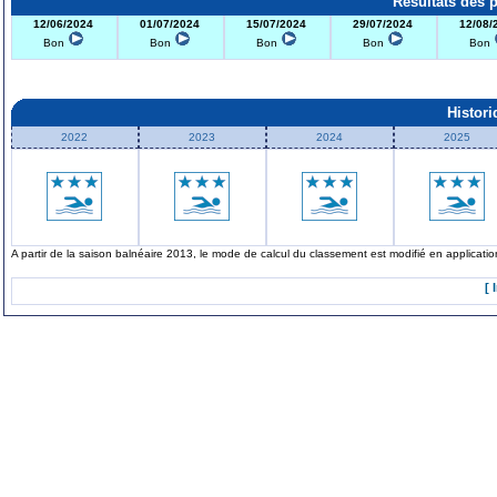
Résultats des 
12/06/2024
01/07/2024
15/07/2024
29/07/2024
12/08/
Bon
Bon
Bon
Bon
Bon
Histor
2022
2023
2024
2025
A partir de la saison balnéaire 2013, le mode de calcul du classement est modifié en applicat
[ 