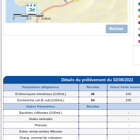
0
0.3
0.6km
Détails du prélèvement du 02/08/2022
Paramètres obligatoires
Résultat
Valeur limite bon/
Entérocoques intestinaux (/100mL)
46
100
Escherichia coli (E.coli) (/100mL)
94
100
Autres Paramètres
Résultat
Bactéries coliformes (/100mL)
-
Huiles minérales
-
Phénols
-
Subst. tensio-actives /Mousse
-
Chang. anormal de coloration
-