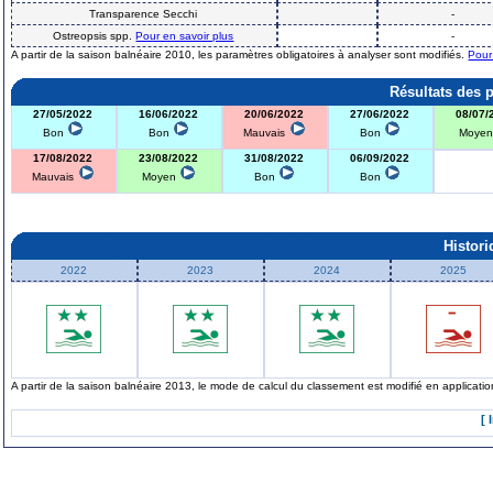
Transparence Secchi
-
Ostreopsis spp.
Pour en savoir plus
-
A partir de la saison balnéaire 2010, les paramètres obligatoires à analyser sont modifiés.
Pour
Résultats des 
27/05/2022
16/06/2022
20/06/2022
27/06/2022
08/07/
Bon
Bon
Mauvais
Bon
Moye
17/08/2022
23/08/2022
31/08/2022
06/09/2022
Mauvais
Moyen
Bon
Bon
Histor
2022
2023
2024
2025
A partir de la saison balnéaire 2013, le mode de calcul du classement est modifié en applicat
[ 