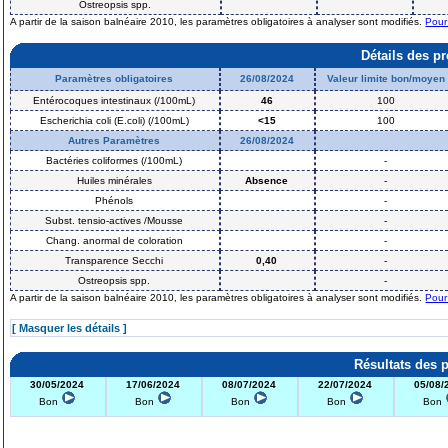
Ostreopsis spp.
A partir de la saison balnéaire 2010, les paramètres obligatoires à analyser sont modifiés.
Pour
Détails des p
Paramètres obligatoires
26/08/2024
Valeur limite bon/moyen
Entérocoques intestinaux (/100mL)
46
100
Escherichia coli (E.coli) (/100mL)
<15
100
Autres Paramètres
26/08/2024
Bactéries coliformes (/100mL)
-
Huiles minérales
Absence
-
Phénols
-
Subst. tensio-actives /Mousse
-
Chang. anormal de coloration
-
Transparence Secchi
0,40
-
Ostreopsis spp.
-
A partir de la saison balnéaire 2010, les paramètres obligatoires à analyser sont modifiés.
Pour
[ Masquer les détails ]
Résultats des 
30/05/2024
17/06/2024
08/07/2024
22/07/2024
05/08/
Bon
Bon
Bon
Bon
Bon