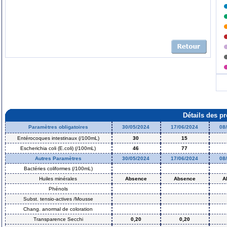
Détails des p
Paramètres obligatoires
30/05/2024
17/06/2024
08
Entérocoques intestinaux (/100mL)
30
15
Escherichia coli (E.coli) (/100mL)
46
77
Autres Paramètres
30/05/2024
17/06/2024
08
Bactéries coliformes (/100mL)
Huiles minérales
Absence
Absence
A
Phénols
Subst. tensio-actives /Mousse
Chang. anormal de coloration
Transparence Secchi
0,20
0,20