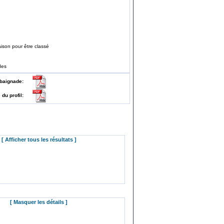
ison pour être classé
des
 de baignade:
e du profil:
[ Afficher tous les résultats ]
[ Masquer les détails ]