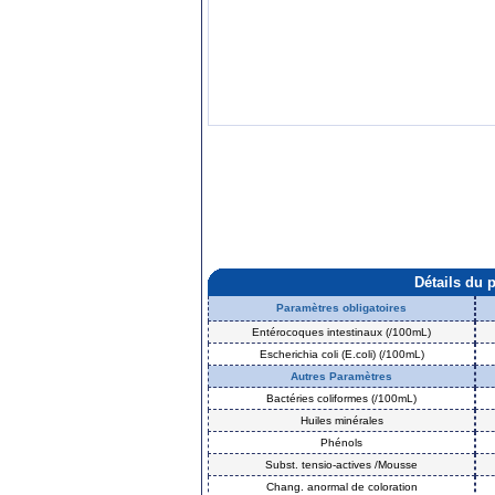
Détails du 
Paramètres obligatoires
Entérocoques intestinaux (/100mL)
Escherichia coli (E.coli) (/100mL)
Autres Paramètres
Bactéries coliformes (/100mL)
Huiles minérales
Phénols
Subst. tensio-actives /Mousse
Chang. anormal de coloration