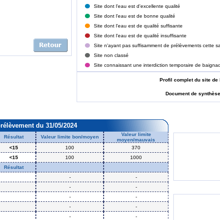
Site dont l'eau est d'excellente qualité
Site dont l'eau est de bonne qualité
Site dont l'eau est de qualité suffisante
Site dont l'eau est de qualité insuffisante
Site n'ayant pas suffisamment de prélèvements cette sa
Site non classé
Site connaissant une interdiction temporaire de baigna
Profil complet du site
Document de synthès
prélèvement du 31/05/2024
Valeur limite
Résultat
Valeur limite bon/moyen
moyen/mauvais
<15
100
370
<15
100
1000
Résultat
-
-
-
-
-
-
-
-
-
-