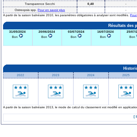
Transparence Secchi
0,40
-
Ostreopsis spp.
Pour en savoir plus
-
A partir de la saison balnéaire 2010, les paramètres obligatoires à analyser sont modifiés.
Pour
Résultats des 
31/05/2024
20/06/2024
03/07/2024
16/07/2024
25/07/
Bon
Bon
Bon
Bon
Bon
Histor
2022
2023
2024
2025
A partir de la saison balnéaire 2013, le mode de calcul du classement est modifié en applicat
[ 