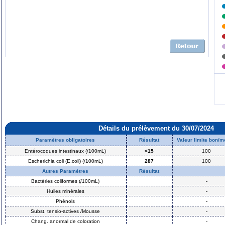
Détails du prélèvement du 30/07/2024
Paramètres obligatoires
Résultat
Valeur limite bon/
Entérocoques intestinaux (/100mL)
<15
100
Escherichia coli (E.coli) (/100mL)
287
100
Autres Paramètres
Résultat
Bactéries coliformes (/100mL)
-
Huiles minérales
-
Phénols
-
Subst. tensio-actives /Mousse
-
Chang. anormal de coloration
-