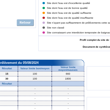
Site dont l'eau est d'excellente qualité
Site dont l'eau est de bonne qualité
Site dont l'eau est de qualité suffisante
Site dont l'eau est de qualité insuffisante
Site n'ayant pas suffisamment de prélèvements cette sa
Site non classé
Site connaissant une interdiction temporaire de baigna
Profil complet du site
Document de synthès
prélèvement du 05/08/2024
Valeur limite
Résultat
Valeur limite bon/moyen
moyen/mauvais
15
100
660
30
100
1800
Résultat
-
-
-
-
-
-
-
-
-
-