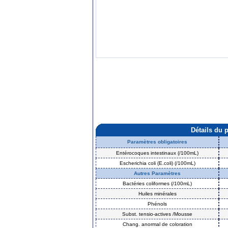
Détails du 
Paramètres obligatoires
Entérocoques intestinaux (/100mL)
Escherichia coli (E.coli) (/100mL)
Autres Paramètres
Bactéries coliformes (/100mL)
Huiles minérales
Phénols
Subst. tensio-actives /Mousse
Chang. anormal de coloration