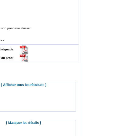
ison pour être classé
des
 de baignade:
e du profil:
[ Afficher tous les résultats ]
[ Masquer les détails ]