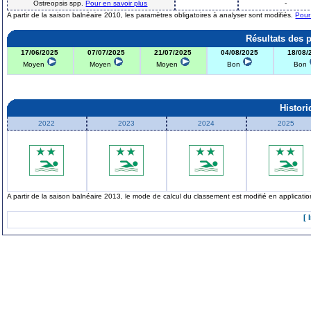
Ostreopsis spp.
Pour en savoir plus
-
A partir de la saison balnéaire 2010, les paramètres obligatoires à analyser sont modifiés.
Pour
Résultats des 
17/06/2025
07/07/2025
21/07/2025
04/08/2025
18/08/
Moyen
Moyen
Moyen
Bon
Bon
Histor
2022
2023
2024
2025
A partir de la saison balnéaire 2013, le mode de calcul du classement est modifié en applicat
[ 