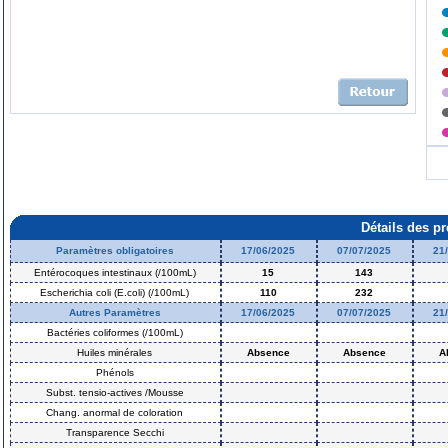
Détails des p
Paramètres obligatoires
17/06/2025
07/07/2025
21
Entérocoques intestinaux (/100mL)
15
143
Escherichia coli (E.coli) (/100mL)
110
232
Autres Paramètres
17/06/2025
07/07/2025
21
Bactéries coliformes (/100mL)
Huiles minérales
Absence
Absence
A
Phénols
Subst. tensio-actives /Mousse
Chang. anormal de coloration
Transparence Secchi