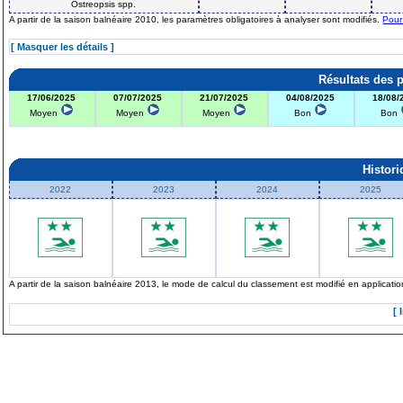
Ostreopsis spp.
A partir de la saison balnéaire 2010, les paramètres obligatoires à analyser sont modifiés.
Pour
[ Masquer les détails ]
Résultats des 
17/06/2025
07/07/2025
21/07/2025
04/08/2025
18/08/
Moyen
Moyen
Moyen
Bon
Bon
Histor
2022
2023
2024
2025
A partir de la saison balnéaire 2013, le mode de calcul du classement est modifié en applicat
[ 