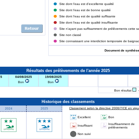
Site dont l'eau est d'excellente qualité
Site dont l'eau est de bonne qualité
Site dont l'eau est de qualité suffisante
Site dont l'eau est de qualité insuffisante
Site n'ayant pas suffisamment de prélèvements cette sa
Site non classé
Site connaissant une interdiction temporaire de baigna
Document de synthès
Résultats des prélèvements de l'année 2025
25
04/08/2025
19/08/2025
Bon
Bon
Bon résultat
-
Historique des classements
Classement selon la directive 2006/7/CE en vigue
2024
2025
Excellent
Bon
Insuffisamment de
Insuffisant
prélèvements
Non suivi