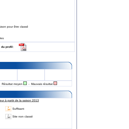
ison pour être classé
des
e du profil:
 Résultat moyen
- Mauvais résultat
ur à partir de la saison 2013
Suffisant
Site non classé