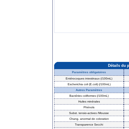
Détails du 
Paramètres obligatoires
Entérocoques intestinaux (/100mL)
Escherichia coli (E.coli) (/100mL)
Autres Paramètres
Bactéries coliformes (/100mL)
Huiles minérales
Phénols
Subst. tensio-actives /Mousse
Chang. anormal de coloration
Transparence Secchi