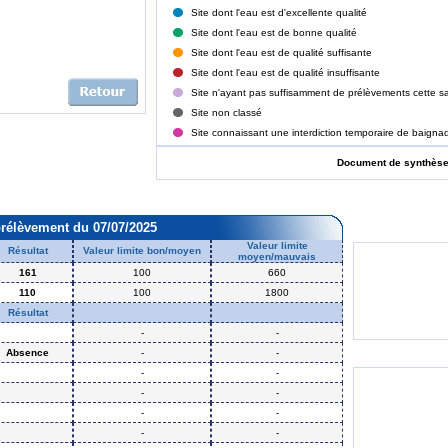
Site dont l'eau est d'excellente qualité
Site dont l'eau est de bonne qualité
Site dont l'eau est de qualité suffisante
Site dont l'eau est de qualité insuffisante
Site n'ayant pas suffisamment de prélèvements cette sa
Site non classé
Site connaissant une interdiction temporaire de baigna
Document de synthès
prélèvement du 07/07/2025
Valeur limite
Résultat
Valeur limite bon/moyen
moyen/mauvais
161
100
660
110
100
1800
Résultat
-
-
Absence
-
-
-
-
-
-
-
-
-
-