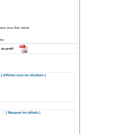
ison pour être classé
des
e du profil:
[ Afficher tous les résultats ]
[ Masquer les détails ]