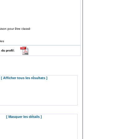
ison pour être classé
des
e du profil:
[ Afficher tous les résultats ]
[ Masquer les détails ]