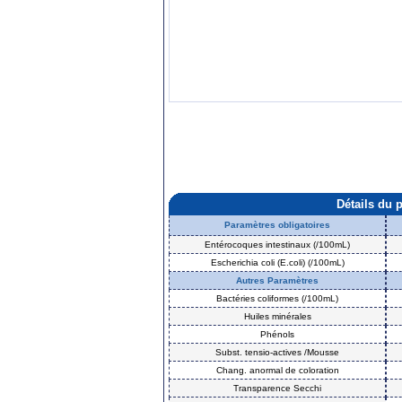
Détails du 
Paramètres obligatoires
Entérocoques intestinaux (/100mL)
Escherichia coli (E.coli) (/100mL)
Autres Paramètres
Bactéries coliformes (/100mL)
Huiles minérales
Phénols
Subst. tensio-actives /Mousse
Chang. anormal de coloration
Transparence Secchi