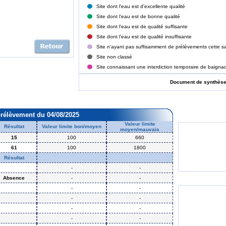
Site dont l'eau est d'excellente qualité
Site dont l'eau est de bonne qualité
Site dont l'eau est de qualité suffisante
Site dont l'eau est de qualité insuffisante
Site n'ayant pas suffisamment de prélèvements cette sa
Site non classé
Site connaissant une interdiction temporaire de baigna
Document de synthès
prélèvement du 04/08/2025
Valeur limite
Résultat
Valeur limite bon/moyen
moyen/mauvais
15
100
660
61
100
1800
Résultat
-
-
Absence
-
-
-
-
-
-
-
-
-
-